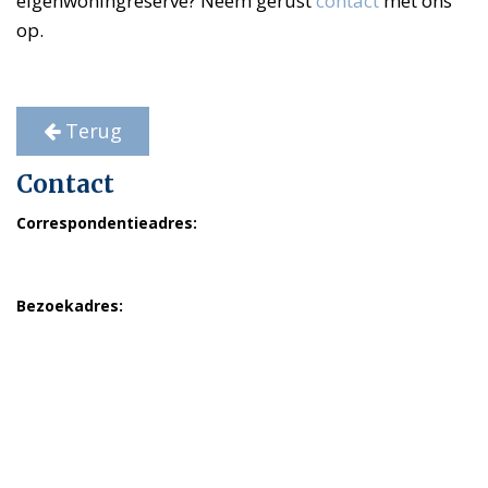
eigenwoningreserve? Neem gerust
contact
met ons
op.
Terug
Contact
Correspondentieadres:
Postbus 23090
1100 DN Amsterdam
Bezoekadres:
ten Broek, Otten & de Vries
Belastingadviseurs
Hogehilweg 18
1101 CD Amsterdam
Telefoon: 020 691 7559
Email:
secretariaat@ottenbel.nl