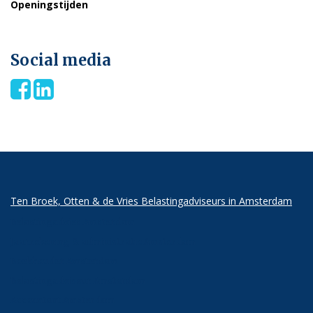
Openingstijden
Maandag t/m vrijdag 8:30 – 17:00
Social media
Ten Broek, Otten & de Vries Belastingadviseurs in Amsterdam
Belastingadvies Amsterdam
Jaarrekening & administratie Amsterdam
Boekhouder Amsterdam
Belastingadviseur Amsterdam
Accountant Amsterdam