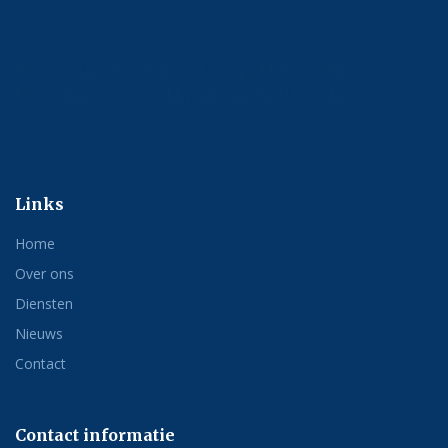
Belastingadvies DGA en Belastingadvies MKB
Belastingadvies vastgoed
Regio Amsterdam, Weesp, Hilversum,
Bussum, 't Gooi, Haarlem en Utrecht
Links
Home
Over ons
Diensten
Nieuws
Contact
Contact informatie