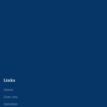
Belastingadvies Amsterdam
Jaarrekening & administratie Amsterdam
Boekhouder Amsterdam
Belastingadviseur Amsterdam
Accountant Amsterdam
Belastingadvies DGA en Belastingadvies MKB
Belastingadvies vastgoed
Regio Amsterdam, Weesp, Hilversum,
Bussum, 't Gooi, Haarlem en Utrecht
Links
Home
Over ons
Diensten