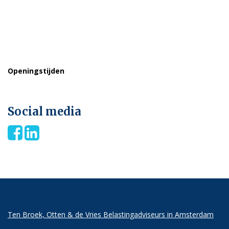
Belastingadviseurs
Hogehilweg 18
1101 CD Amsterdam
Telefoon: 020 691 7559
Email:
secretariaat@ottenbel.nl
Openingstijden
Maandag t/m vrijdag 8:30 – 17:00
Social media
Ten Broek, Otten & de Vries Belastingadviseurs in Amsterdam