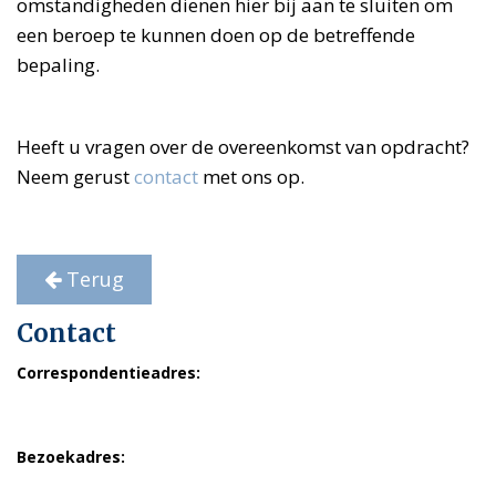
omstandigheden dienen hier bij aan te sluiten om
een beroep te kunnen doen op de betreffende
bepaling.
Heeft u vragen over de overeenkomst van opdracht?
Neem gerust
contact
met ons op.
Terug
Contact
Correspondentieadres:
Postbus 23090
1100 DN Amsterdam
Bezoekadres:
ten Broek, Otten & de Vries