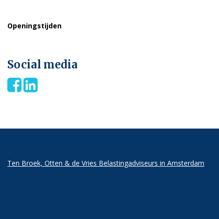
Email:
secretariaat@ottenbel.nl
Openingstijden
Maandag t/m vrijdag 8:30 – 17:00
Social media
Ten Broek, Otten & de Vries Belastingadviseurs in Amsterdam
Belastingadvies Amsterdam
Jaarrekening & administratie Amsterdam
Boekhouder Amsterdam
Belastingadviseur Amsterdam