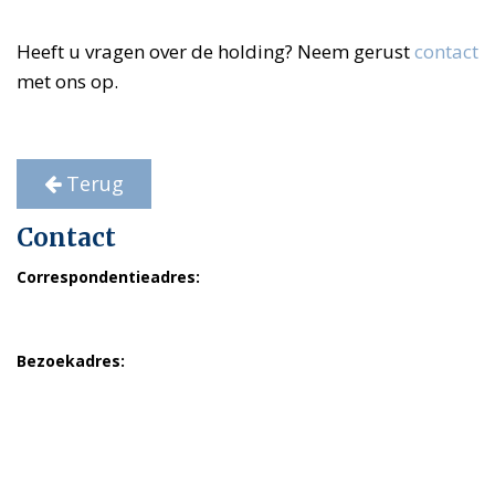
Heeft u vragen over de holding? Neem gerust
contact
met ons op.
Terug
Contact
Correspondentieadres:
Postbus 23090
1100 DN Amsterdam
Bezoekadres:
ten Broek, Otten & de Vries
Belastingadviseurs
Hogehilweg 18
1101 CD Amsterdam
Telefoon: 020 691 7559