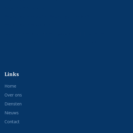
Accountant Amsterdam
Belastingadvies DGA en Belastingadvies MKB
Belastingadvies vastgoed
Regio Amsterdam, Weesp, Hilversum,
Bussum, 't Gooi, Haarlem en Utrecht
Links
Home
Over ons
Diensten
Nieuws
Contact